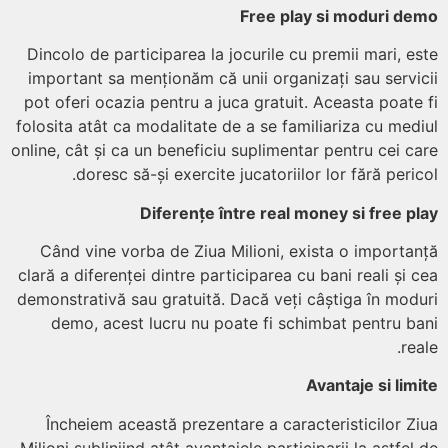
Free play si moduri d
Dincolo de participarea la jocurile cu premii mari, e
important sa menționăm că unii organizați sau servi
pot oferi ocazia pentru a juca gratuit. Aceasta poate
folosita atât ca modalitate de a se familiariza cu med
online, cât și ca un beneficiu suplimentar pentru cei c
doresc să-și exercite jucatoriilor lor fără peric
Diferențe între real money si free p
Când vine vorba de Ziua Milioni, exista o importa
clară a diferenței dintre participarea cu bani reali și 
demonstrativă sau gratuită. Dacă veți câștiga în mod
demo, acest lucru nu poate fi schimbat pentru b
re
Avantaje si lim
Încheiem această prezentare a caracteristicilor Z
Milioni subliniind atât avantajele participarii la astfel