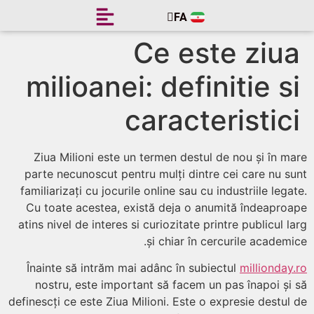
FA
EN
Ce este ziu
milioanei: definitie s
caracteristic
Ziua Milioni este un termen destul de nou și în m
parte necunoscut pentru mulți dintre cei care nu s
familiarizați cu jocurile online sau cu industriile lega
Cu toate acestea, există deja o anumită îndeapro
atins nivel de interes si curiozitate printre publicul l
și chiar în cercurile academi
Înainte să intrăm mai adânc în subiectul
millionday
nostru, este important să facem un pas înapoi și
definescți ce este Ziua Milioni. Este o expresie destul