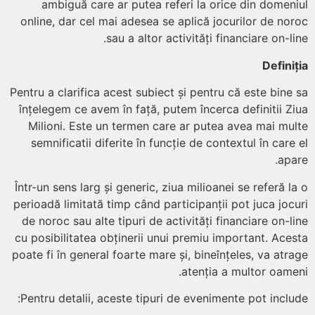
ambiguă care ar putea referi la orice din domen
online, dar cel mai adesea se aplică jocurilor de no
sau a altor activități financiare on-li
Defini
Pentru a clarifica acest subiect și pentru că este bine
înțelegem ce avem în față, putem încerca definitii Z
Milioni. Este un termen care ar putea avea mai mu
semnificatii diferite în funcție de contextul în care
apa
Într-un sens larg și generic, ziua milioanei se referă l
perioadă limitată timp când participanții pot juca joc
de noroc sau alte tipuri de activități financiare on-l
cu posibilitatea obținerii unui premiu important. Ace
poate fi în general foarte mare și, bineînțeles, va atr
atenția a multor oame
Pentru detalii, aceste tipuri de evenimente pot inclu