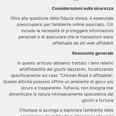
Considerazioni sulla sicurez
Oltre alla questione della fiducia stessa, è essenzia
preoccuparsi per l’ambiente online associato. C
include la necessità di proteggere informazio
personali e di assicurare che le transazioni sia
effettuate da siti web affidabil
Resoconto genera
In questo articolo abbiamo trattato i temi relati
all’affidabilità dei giochi dazzardo, focalizzan
specificamente sul caso “Chicken Road è affidabile
Queste attività possono offrire un ambiente di gioco p
sicuro e trasparente. Tuttavia, non bisogna m
dimenticare la natura intrinsecamente speculativa d
giochi a fortun
Chiunque si accinga a esplorare l’ambiente del