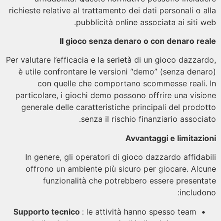
richieste relative al trattamento dei dati personali o al
pubblicità online associata ai siti we
Il gioco senza denaro o con denaro rea
Per valutare l’efficacia e la serietà di un gioco dazzard
è utile confrontare le versioni “demo” (senza denar
con quelle che comportano scommesse reali. 
particolare, i giochi demo possono offrire una visio
generale delle caratteristiche principali del prodot
senza il rischio finanziario associat
Avvantaggi e limitazio
In genere, gli operatori di gioco dazzardo affidabi
offrono un ambiente più sicuro per giocare. Alcu
funzionalità che potrebbero essere presenta
includon
Supporto tecnico
: le attività hanno spesso team