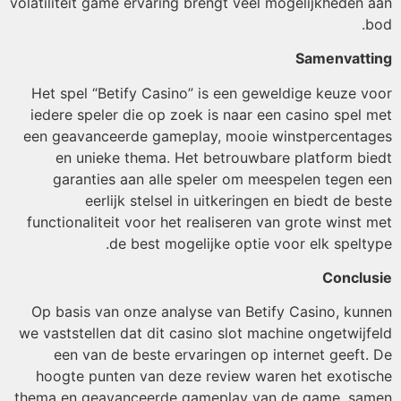
volatiliteit game ervaring brengt veel mogelijkheden a
bo
Samenvatti
Het spel “Betify Casino” is een geweldige keuze vo
iedere speler die op zoek is naar een casino spel m
een geavanceerde gameplay, mooie winstpercentag
en unieke thema. Het betrouwbare platform bie
garanties aan alle speler om meespelen tegen e
eerlijk stelsel in uitkeringen en biedt de bes
functionaliteit voor het realiseren van grote winst m
de best mogelijke optie voor elk speltyp
Conclus
Op basis van onze analyse van Betify Casino, kunn
we vaststellen dat dit casino slot machine ongetwijfe
een van de beste ervaringen op internet geeft. 
hoogte punten van deze review waren het exotisc
thema en geavanceerde gameplay van de game, sam