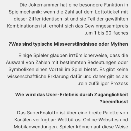
Die Jokernummer hat eine besondere Funktion
Spielmechanik: wenn die Zahl auf dem Lottoticket 
dieser Ziffer identisch ist und sie Teil der gewähl
Kombinationen ist, erhöht sich das Gewinngesamtpr
um 1 bis 90-fach
Was sind typische Missverständnisse oder Myth
Einige Spieler glauben irrtümlicherweise, dass 
Auswahl von Zahlen mit bestimmten Bedeutungen o
Symboliken einen Vorteil im Spiel bietet. Es gibt ke
wissenschaftliche Erklärung dafür und daher gilt es 
rein zufälliger Proze
Wie wird das User-Erlebnis durch Zugänglichk
beeinflus
Das SuperEnalotto ist über eine breite Palette 
Kanälen verfügbar: Wettbüros, Online-Websites 
Mobilanwendungen. Spieler können auf diese We