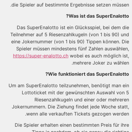
die Spieler auf bestimmte Ergebnisse setzen müss
Was ist das SuperEnalot
Das SuperEnalotto ist ein Glücksspiel, bei dem 
Teilnehmer auf 5 Riesenzahlkugeln (von 1 bis 90) 
eine Jokernummer (von 1 bis 90) Tippen können. 
Spieler müssen mindestens fünf Zahlen auswähl
https://super-enalotto.ch
wobei es auch möglich i
mehrere Joker zu wähl
Wie funktioniert das SuperEnalot
Um am SuperEnalotto teilzunehmen, benötigt man 
Lottoticket mit der gewünschten Auswahl vo
Riesenzahlkugeln und einer oder mehre
Jokernummern. Die Ziehung findet jede Woche sta
wenn alle verkauften Tickets gezogen werd
Die Spieler erhalten einen bestimmten Preis für i
Tipps je nachdem, ob sie genau die richt