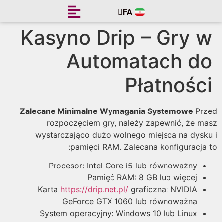
FA
EN
Kasyno Drip – Gry 
Automatach d
Płatnośc
Zalecane Minimalne Wymagania Systemowe
Pr
rozpoczęciem gry, należy zapewnić, że m
wystarczająco dużo wolnego miejsca na dysk
pamięci RAM. Zalecana konfiguracja 
Procesor: Intel Core i5 lub równoważny
Pamięć RAM: 8 GB lub więcej
Karta
https://drip.net.pl/
graficzna: NVIDIA
GeForce GTX 1060 lub równoważna
System operacyjny: Windows 10 lub Linux