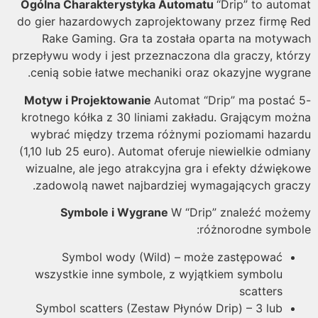
Ogólna Charakterystyka Automatu
“Drip” to auto
do gier hazardowych zaprojektowany przez firmę 
Rake Gaming. Gra ta została oparta na motyw
przepływu wody i jest przeznaczona dla graczy, któ
cenią sobie łatwe mechaniki oraz okazyjne wygra
Motyw i Projektowanie
Automat “Drip” ma postać
krotnego kółka z 30 liniami zakładu. Grającym mo
wybrać między trzema różnymi poziomami haza
(1,10 lub 25 euro). Automat oferuje niewielkie odmi
wizualne, ale jego atrakcyjna gra i efekty dźwięk
zadowolą nawet najbardziej wymagających grac
Symbole i Wygrane
W “Drip” znaleźć moż
różnorodne symbo
Symbol wody (Wild) – może zastępować
wszystkie inne symbole, z wyjątkiem symbolu
scatters
Symbol scatters (Zestaw Płynów Drip) – 3 lub