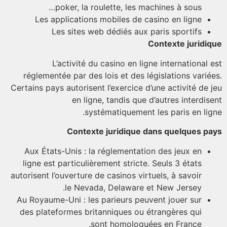
poker, la roulette, les machines à sous…
Les applications mobiles de casino en ligne
Les sites web dédiés aux paris sportifs
Contexte juridi
L’activité du casino en ligne international 
réglementée par des lois et des législations varié
Certains pays autorisent l’exercice d’une activité de 
en ligne, tandis que d’autres interdis
systématiquement les paris en lig
Contexte juridique dans quelques p
Aux États-Unis : la réglementation des jeux en
ligne est particulièrement stricte. Seuls 3 états
autorisent l’ouverture de casinos virtuels, à savoir
le Nevada, Delaware et New Jersey.
Au Royaume-Uni : les parieurs peuvent jouer sur
des plateformes britanniques ou étrangères qui
sont homologuées en France.