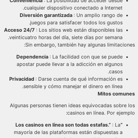
Conveniencia
: La posibilidad de acceder desde
cualquier dispositivo conectado a Internet.
Diversión garantizada
: Un amplio rango de
juegos para satisfacer todos los gustos.
Acceso 24/7
: Los sitios web están disponibles las
veinticuatro horas del día, siete días por semana.
Sin embargo, también hay algunas limitacion
Dependencia
: La facilidad con que se puede
apostar puede llevar a la adicción en algunos
casos.
Privacidad
: Darse cuenta de qué información es
sensible y cómo manejar el dinero en línea.
Mitos comu
Algunas personas tienen ideas equivocadas sobre 
casinos en línea. Por ejemp
: La
“Los casinos en línea son todas estafas.”
mayoría de las plataformas están dispuestas a