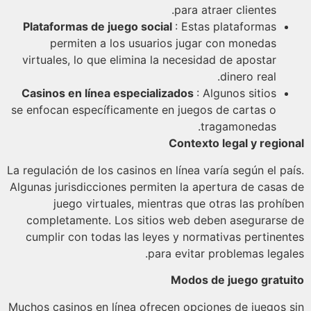
para atraer clientes.
Plataformas de juego social
: Estas plataformas
permiten a los usuarios jugar con monedas
virtuales, lo que elimina la necesidad de apostar
dinero real.
Casinos en línea especializados
: Algunos sitios
se enfocan específicamente en juegos de cartas o
tragamonedas.
Contexto legal y regio
La regulación de los casinos en línea varía según el pa
Algunas jurisdicciones permiten la apertura de casas
juego virtuales, mientras que otras las prohí
completamente. Los sitios web deben asegurarse
cumplir con todas las leyes y normativas pertinen
para evitar problemas legal
Modos de juego gratu
Muchos casinos en línea ofrecen opciones de juegos 