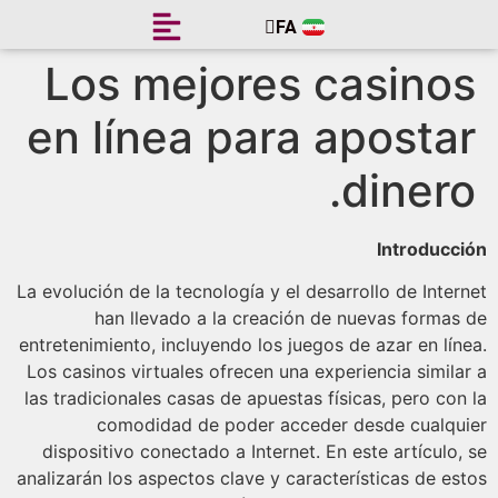
FA
EN
Los mejores casino
en línea para aposta
dinero
Introducc
La evolución de la tecnología y el desarrollo de Inter
han llevado a la creación de nuevas formas
entretenimiento, incluyendo los juegos de azar en lín
Los casinos virtuales ofrecen una experiencia simila
las tradicionales casas de apuestas físicas, pero con
comodidad de poder acceder desde cualqu
dispositivo conectado a Internet. En este artículo,
analizarán los aspectos clave y características de es