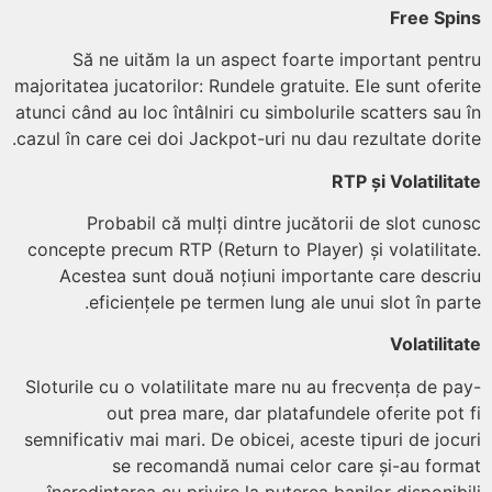
Free Sp
Să ne uităm la un aspect foarte important pen
majoritatea jucatorilor: Rundele gratuite. Ele sunt ofer
atunci când au loc întâlniri cu simbolurile scatters sau
cazul în care cei doi Jackpot-uri nu dau rezultate dori
RTP și Volatilit
Probabil că mulți dintre jucătorii de slot cun
concepte precum RTP (Return to Player) și volatilita
Acestea sunt două noțiuni importante care desc
eficiențele pe termen lung ale unui slot în par
Volatilit
Sloturile cu o volatilitate mare nu au frecvența de p
out prea mare, dar platafundele oferite pot
semnificativ mai mari. De obicei, aceste tipuri de joc
se recomandă numai celor care și-au for
încredințarea cu privire la puterea banilor disponib