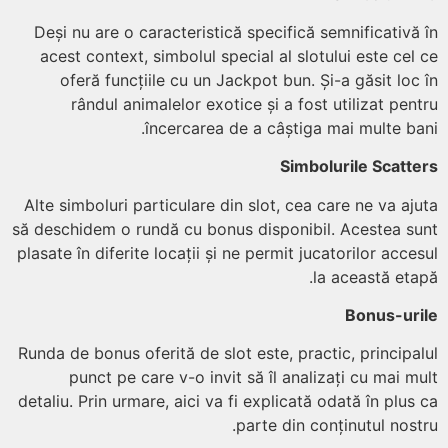
Deși nu are o caracteristică specifică semnificativă
acest context, simbolul special al slotului este cel
oferă funcțiile cu un Jackpot bun. Și-a găsit loc
rândul animalelor exotice și a fost utilizat pen
încercarea de a câștiga mai multe ba
Simbolurile Scatt
Alte simboluri particulare din slot, cea care ne va aj
să deschidem o rundă cu bonus disponibil. Acestea s
plasate în diferite locații și ne permit jucatorilor acce
la această eta
Bonus-ur
Runda de bonus oferită de slot este, practic, principa
punct pe care v-o invit să îl analizați cu mai m
detaliu. Prin urmare, aici va fi explicată odată în plus
parte din conținutul nost