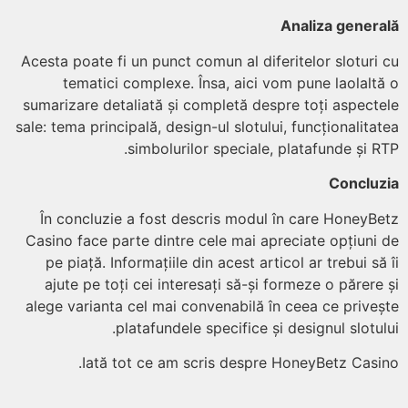
Analiza gener
Acesta poate fi un punct comun al diferitelor sloturi
tematici complexe. Însa, aici vom pune laolalt
sumarizare detaliată și completă despre toți aspect
sale: tema principală, design-ul slotului, funcționalita
simbolurilor speciale, platafunde și R
Conclu
În concluzie a fost descris modul în care HoneyB
Casino face parte dintre cele mai apreciate opțiuni
pe piață. Informațiile din acest articol ar trebui să
ajute pe toți cei interesați să-și formeze o părere
alege varianta cel mai convenabilă în ceea ce prive
platafundele specifice și designul slotul
Iată tot ce am scris despre HoneyBetz Casi