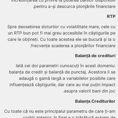
pentru a-și descurca plonjările financia
R
Spre deosebirea sloturilor cu volatilitate mare, cele
un RTP bun pot fi mai greu accesibile în câștigurile
care le obțineți. Cu toate acestea ele se bucură și l
frecvențe scaderea a plonjărilor financia
Balanță de credit
Iată cei doi parametri cunoscuți în acest domen
balanța de credit și balanță de punctaj. Acestora li
adaugă o gamă largă a variabilelor posibile c
influențează câștigurile, dar care au mai puțin imp
asupra valorii bani din j
Balanța Credituri
Cu toate că nu este principalul parametru de care ți
vorbit anterior, în final e o trăsătură extrem