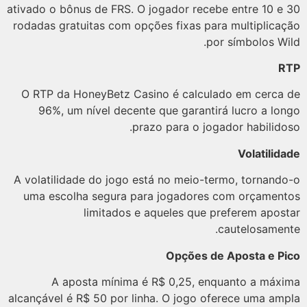
ativado o bônus de FRS. O jogador recebe entre 10 e
rodadas gratuitas com opções fixas para multiplica
por símbolos Wi
R
O RTP da HoneyBetz Casino é calculado em cerca
96%, um nível decente que garantirá lucro a lo
prazo para o jogador habilido
Volatilid
A volatilidade do jogo está no meio-termo, tornand
uma escolha segura para jogadores com orçamen
limitados e aqueles que preferem apos
cautelosamen
Opções de Aposta e P
A aposta mínima é R$ 0,25, enquanto a máx
alcançável é R$ 50 por linha. O jogo oferece uma am