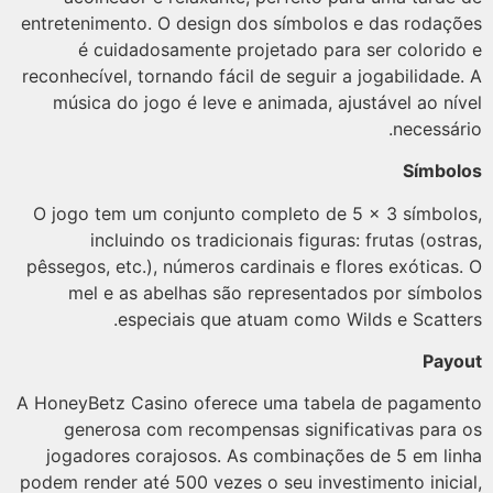
entretenimento. O design dos símbolos e das rodaç
é cuidadosamente projetado para ser colorid
reconhecível, tornando fácil de seguir a jogabilidade
música do jogo é leve e animada, ajustável ao ní
necessár
Símbo
O jogo tem um conjunto completo de 5 x 3 símbol
incluindo os tradicionais figuras: frutas (ostr
pêssegos, etc.), números cardinais e flores exóticas
mel e as abelhas são representados por símbo
especiais que atuam como Wilds e Scatte
Pay
A HoneyBetz Casino oferece uma tabela de pagame
generosa com recompensas significativas para
jogadores corajosos. As combinações de 5 em li
podem render até 500 vezes o seu investimento inici