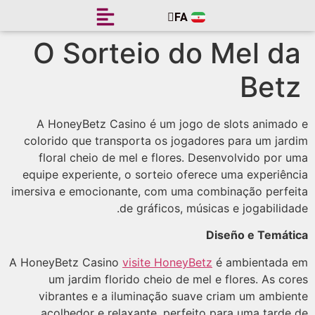
FA
EN
O Sorteio do Mel d
Bet
A HoneyBetz Casino é um jogo de slots animad
colorido que transporta os jogadores para um jar
floral cheio de mel e flores. Desenvolvido por 
equipe experiente, o sorteio oferece uma experiên
imersiva e emocionante, com uma combinação perfe
de gráficos, músicas e jogabilida
Diseño e Temát
A HoneyBetz Casino
visite HoneyBetz
é ambientada
um jardim florido cheio de mel e flores. As co
vibrantes e a iluminação suave criam um ambie
acolhedor e relaxante, perfeito para uma tarde