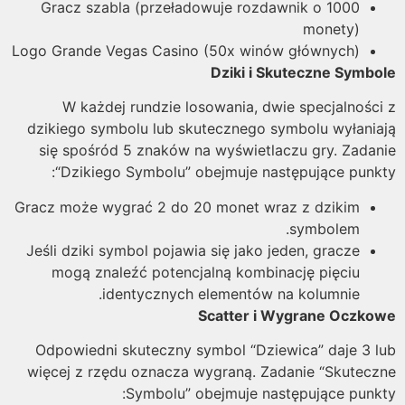
Gracz szabla (przeładowuje rozdawnik o 1000
monety)
Logo Grande Vegas Casino (50x winów głównych)
Dziki i Skuteczne Symbo
W każdej rundzie losowania, dwie specjalności
dzikiego symbolu lub skutecznego symbolu wyłania
się spośród 5 znaków na wyświetlaczu gry. Zadan
“Dzikiego Symbolu” obejmuje następujące punkt
Gracz może wygrać 2 do 20 monet wraz z dzikim
symbolem.
Jeśli dziki symbol pojawia się jako jeden, gracze
mogą znaleźć potencjalną kombinację pięciu
identycznych elementów na kolumnie.
Scatter i Wygrane Oczko
Odpowiedni skuteczny symbol “Dziewica” daje 3 l
więcej z rzędu oznacza wygraną. Zadanie “Skutecz
Symbolu” obejmuje następujące punkt