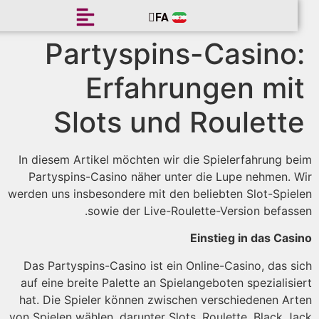
FA
EN
Partyspins-Casino
Erfahrungen mi
Slots und Roulett
In diesem Artikel möchten wir die Spielerfahrung b
Partyspins-Casino näher unter die Lupe nehmen. 
werden uns insbesondere mit den beliebten Slot-Spie
sowie der Live-Roulette-Version befass
Einstieg in das Cas
Das Partyspins-Casino ist ein Online-Casino, das s
auf eine breite Palette an Spielangeboten spezialisi
hat. Die Spieler können zwischen verschiedenen Ar
von Spielen wählen, darunter Slots, Roulette, Black J