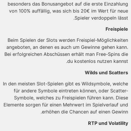
besonders das Bonusangebot auf die erste Einzahl
von 100% auffällig, was sich bis 20€ im Wert für n
Spieler verdoppeln läs
Freispi
Beim Spielen der Slots werden Freispiel-Möglichkei
angeboten, an denen es auch um Gewinne gehen ka
Bei erfolgreichen Abschüssen erhält man Free-Spins 
du kostenlos nutzen kann
Wilds und Scatt
In den meisten Slot-Spielen gibt es Wildsymbole, wel
für andere Symbole eintreten können, oder Scatt
Symbole, welches zu Freispielen führen kann. Di
Elemente sorgen für einen Mehrwert im Spielverlauf 
erhöhen die Chancen auf einen Gewi
RTP und Volatil