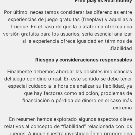
Free play vs Real mo
Por último, necesitamos considerar las diferencias en
experiencias de juego gratuitas (freeplay) y aquella
trueque. En el caso de que la plataforma ofrezca 
versión gratuita para los usuarios, sería esencial anali
si la experiencia ofrece igualdad en términos
fiabili
Riesgos y consideraciones responsab
Finalmente debemos abordar las posibles implicanc
del juego con dinero real. En este sentido se debe te
especial cuidado a la hora de analizar su fiabilidad,
que hay factores como adicción, problemas
financiación o pérdida de dinero en el caso 
extre
En resumen hemos explorado algunos aspectos cl
relativos al concepto de “fiabilidad” relacionada con 
juegos. Aunque nuestra investigación no proporci