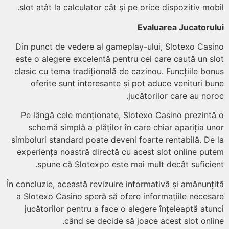
slot atât la calculator cât și pe orice dispozitiv mobi
Evaluarea Jucatorul
Din punct de vedere al gameplay-ului, Slotexo Casi
este o alegere excelentă pentru cei care caută un sl
clasic cu tema tradițională de cazinou. Funcțiile bon
oferite sunt interesante și pot aduce venituri bu
jucătorilor care au noro
Pe lângă cele menționate, Slotexo Casino prezintă
schemă simplă a plăților în care chiar apariția un
simboluri standard poate deveni foarte rentabilă. De 
experiența noastră directă cu acest slot online put
spune că Slotexpo este mai mult decât suficien
În concluzie, această revizuire informativă și amănunți
a Slotexo Casino speră să ofere informațiile necesa
jucătorilor pentru a face o alegere înțeleaptă atun
când se decide să joace acest slot onlin