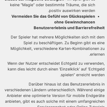
keine “Magie” oder bestimmte Träume, die sich
positiv auswirken werden.
Vermeiden Sie das Gefühl von Glücksspielen
ohne Gewinnchancen
Benutzererlebnis und Barrierefreihe
Der Spieler hat mehrere Möglichkeiten sich mit d
Spiel zu beschäftigen. Zu Beginn gibt es ei
Möglichkeit, verschiedene Karten-Kombinationen 
erlerne
Wenn der Nutzer entscheidet Echtgeld zu verwende
kann dies leicht durch einen ‘Einzelklick’ auf ‘Echtge
spielen” erreicht werde
Darüber hinaus ist das Benutzererlebnis 
verschiedenen Ländern unterschiedlich. Während eini
Anbieter eine optimierte Version für mobile Endgerä
anbieten, gibt es auch solche mit einem umfangreich
Serviceangebot oder Online-Tutorial