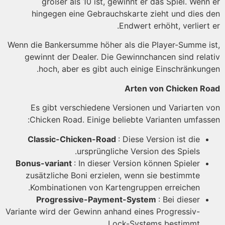
größer als 10 ist, gewinnt er das Spiel. Wenn 
hingegen eine Gebrauchskarte zieht und dies d
Endwert erhöht, verliert e
Wenn die Bankersumme höher als die Player-Summe is
gewinnt der Dealer. Die Gewinnchancen sind relat
hoch, aber es gibt auch einige Einschränkunge
Arten von Chicken Ro
Es gibt verschiedene Versionen und Variarten v
Chicken Road. Einige beliebte Varianten umfasse
Classic-Chicken-Road
: Diese Version ist die
ursprüngliche Version des Spiels.
Bonus-variant
: In dieser Version können Spieler
zusätzliche Boni erzielen, wenn sie bestimmte
Kombinationen von Kartengruppen erreichen.
Progressive-Payment-System
: Bei dieser
Variante wird der Gewinn anhand eines Progressiv-
Lock-Systems bestimmt.