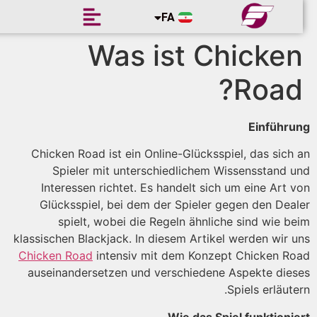
FA
EN
Was ist Chicken
Road?
Einführu
Chicken Road ist ein Online-Glücksspiel, das sich 
Spieler mit unterschiedlichem Wissensstand u
Interessen richtet. Es handelt sich um eine Art v
Glücksspiel, bei dem der Spieler gegen den Deal
spielt, wobei die Regeln ähnliche sind wie be
klassischen Blackjack. In diesem Artikel werden wir u
Chicken Road
intensiv mit dem Konzept Chicken Ro
auseinandersetzen und verschiedene Aspekte dies
Spiels erläuter
Wie das Spiel funktionie