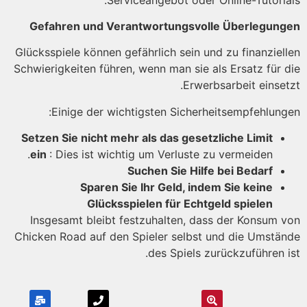
Gefahren und Verantwortungsvolle Überlegung
Glücksspiele können gefährlich sein und zu finanziell
Schwierigkeiten führen, wenn man sie als Ersatz für d
Erwerbsarbeit einsetz
Einige der wichtigsten Sicherheitsempfehlunge
Setzen Sie nicht mehr als das gesetzliche Limit
ein
: Dies ist wichtig um Verluste zu vermeiden.
Suchen Sie Hilfe bei Bedarf
Sparen Sie Ihr Geld, indem Sie keine
Glücksspielen für Echtgeld spielen
Insgesamt bleibt festzuhalten, dass der Konsum v
Chicken Road auf den Spieler selbst und die Umstän
des Spiels zurückzuführen is